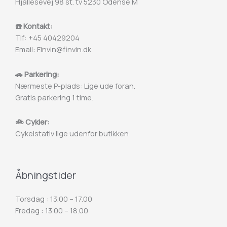
Hjallesevej 98 st. tv 5230 Odense M
☎️ Kontakt:
Tlf: +45 40429204
Email: Finvin@finvin.dk
🚗 Parkering:
Nærmeste P-plads: Lige ude foran.
Gratis parkering 1 time.
🚲 Cykler:
Cykelstativ lige udenfor butikken
Åbningstider
Torsdag : 13.00 – 17.00
Fredag : 13.00 – 18.00