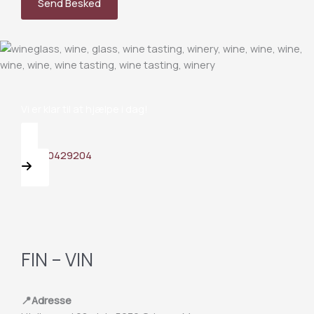
Send Besked
Vi er klar til at hjælpe i dag!
+45 40429204
FIN – VIN
📍Adresse