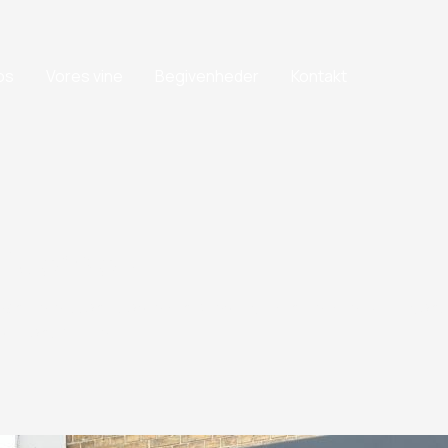
os
Vores vine
Begivenheder
Kontakt
i Odense M
har en historie, og hver kunde bliver en ven. Vi impor
e forskellen.