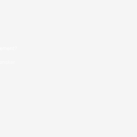
ngement?
e ønsker