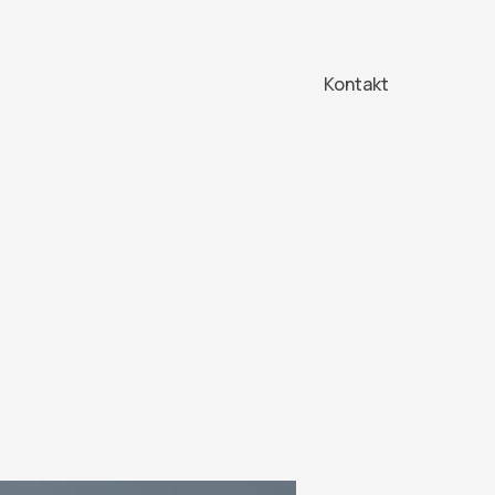
Brug for hjælp?
Kontakt
Ring: +45 40429204
Email: Finvin@finvin.dk
terer håndplukkede vine direkte fra