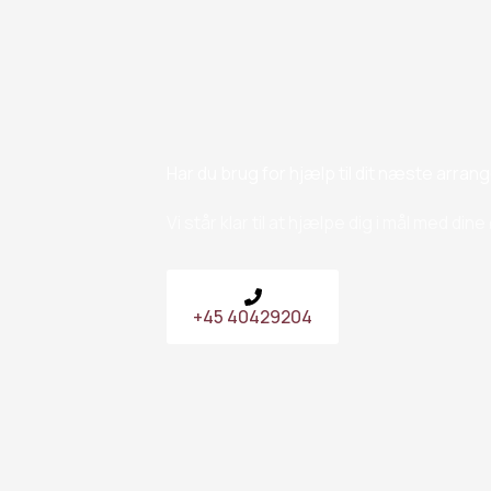
Har du brug for hjælp til dit næste arra
Vi står klar til at hjælpe dig i mål med din
+45 40429204